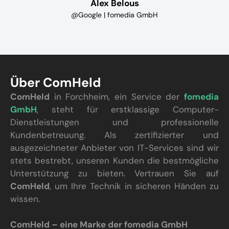
Alex Belous
@Google | fomedia GmbH
Über ComHeld
ComHeld
in Forchheim, ein Service der
fomedia
GmbH
, steht für erstklassige Computer-
Dienstleistungen und professionelle
Kundenbetreuung. Als zertifizierter und
ausgezeichneter Anbieter von IT-Services sind wir
stets bestrebt, unseren Kunden die bestmögliche
Unterstützung zu bieten. Vertrauen Sie auf
ComHeld
, um Ihre Technik in sicheren Händen zu
wissen.
ComHeld – eine Marke der fomedia GmbH