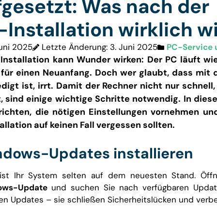
fgesetzt: Was nach der
nstallation wirklich wi
Juni 2025
Letzte Änderung: 3. Juni 2025
PC-Service 
stallation kann Wunder wirken: Der PC läuft wiede
 für einen Neuanfang. Doch wer glaubt, dass mit 
ledigt ist, irrt. Damit der Rechner nicht nur schnel
, sind einige wichtige Schritte notwendig. In dies
nrichten, die nötigen Einstellungen vornehmen un
lation auf keinen Fall vergessen sollten.
indows-Updates installieren
n ist Ihr System selten auf dem neuesten Stand. Öf
dows-Update
und suchen Sie nach verfügbaren Updates.
en Updates – sie schließen Sicherheitslücken und verbes