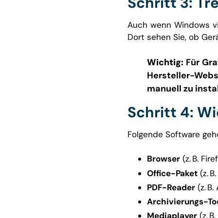
Schritt 3: Tr
Auch wenn Windows viel
Dort sehen Sie, ob Ger
Wichtig:
Für Gra
Hersteller-Webse
manuell zu instal
Schritt 4: W
Folgende Software geh
Browser
(z. B. Fir
Office-Paket
(z. B
PDF-Reader
(z. B
Archivierungs-To
Mediaplayer
(z. B