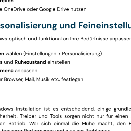
tellen
e OneDrive oder Google Drive nutzen
ersonalisierung und Feineinstel
ws optisch und funktional an Ihre Bedürfnisse anpassen
en
wählen (Einstellungen > Personalisierung)
s
und
Ruhezustand
einstellen
rtmenü
anpassen
r Browser, Mail, Musik etc. festlegen
dows-Installation ist es entscheidend, einige grun
cherheit, Treiber und Tools sorgen nicht nur für einen
ten Betrieb. Wer sich einmal die Mühe macht, den PC
 von besserer Performance und weniger Problemen.