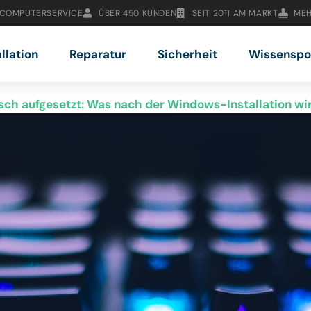
 COMPUTERSERVICE
ÜBER 450 KUNDEN
SEIT 2011 AM MARKT
MEH
allation
Reparatur
Sicherheit
Wissenspo
isch aufgesetzt: Was nach der Windows-Installation wir