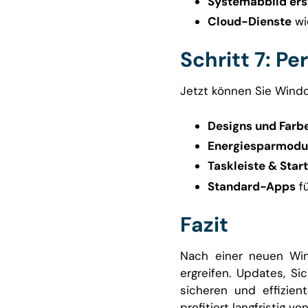
Systemabbild ers
Cloud-Dienste
wi
Schritt 7: P
Jetzt können Sie Windo
Designs und Farb
Energiesparmodu
Taskleiste & Sta
Standard-Apps
fü
Fazit
Nach einer neuen Win
ergreifen. Updates, Si
sicheren und effizien
profitiert langfristig