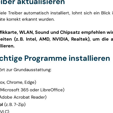
eiber aktualisieren
e Treiber automatisch installiert, lohnt sich ein Blick
äte korrekt erkannt wurden.
fikkarte, WLAN, Sound und Chipsatz empfehlen wi
iten (z. B. Intel, AMD, NVIDIA, Realtek), um die 
lieren.
ichtige Programme installieren
ört zur Grundausstattung:
efox, Chrome, Edge)
. Microsoft 365 oder LibreOffice)
. Adobe Acrobat Reader)
ol
(z. B. 7-Zip)
. VLC)