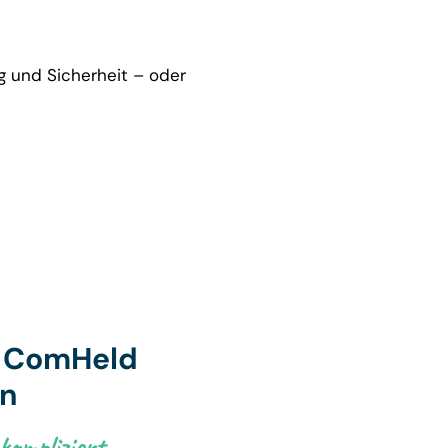
g und Sicherheit – oder
t ComHeld
en
ompliziert