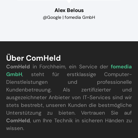
Alex Belous
@Google | fomedia GmbH
Über ComHeld
ComHeld
in Forchheim, ein Service der
fomedia
GmbH
, steht für erstklassige Computer-
Dienstleistungen und professionelle
Kundenbetreuung. Als zertifizierter und
ausgezeichneter Anbieter von IT-Services sind wir
stets bestrebt, unseren Kunden die bestmögliche
Unterstützung zu bieten. Vertrauen Sie auf
ComHeld
, um Ihre Technik in sicheren Händen zu
wissen.