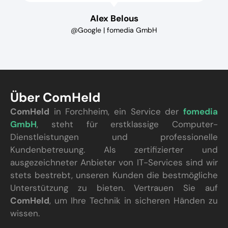
Alex Belous
@Google | fomedia GmbH
Über ComHeld
ComHeld
in Forchheim, ein Service der
fomedia
GmbH
, steht für erstklassige Computer-
Dienstleistungen und professionelle
Kundenbetreuung. Als zertifizierter und
ausgezeichneter Anbieter von IT-Services sind wir
stets bestrebt, unseren Kunden die bestmögliche
Unterstützung zu bieten. Vertrauen Sie auf
ComHeld
, um Ihre Technik in sicheren Händen zu
wissen.