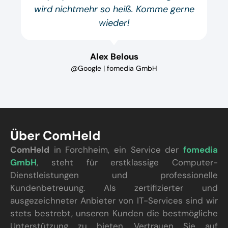
wird nichtmehr so heiß. Komme gerne
wieder!
Alex Belous
@Google | fomedia GmbH
Über ComHeld
ComHeld
in Forchheim, ein Service der
fomedia
GmbH
, steht für erstklassige Computer-
Dienstleistungen und professionelle
Kundenbetreuung. Als zertifizierter und
ausgezeichneter Anbieter von IT-Services sind wir
stets bestrebt, unseren Kunden die bestmögliche
Unterstützung zu bieten. Vertrauen Sie auf