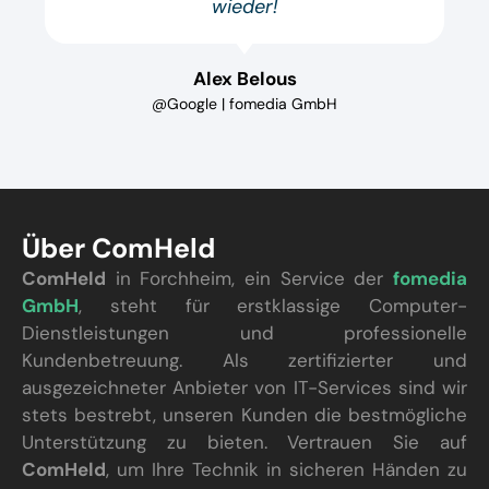
wieder!
Alex Belous
@Google | fomedia GmbH
Über ComHeld
ComHeld
in Forchheim, ein Service der
fomedia
GmbH
, steht für erstklassige Computer-
Dienstleistungen und professionelle
Kundenbetreuung. Als zertifizierter und
ausgezeichneter Anbieter von IT-Services sind wir
stets bestrebt, unseren Kunden die bestmögliche
Unterstützung zu bieten. Vertrauen Sie auf
ComHeld
, um Ihre Technik in sicheren Händen zu