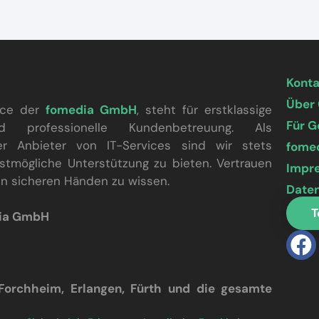
Kont
Über
vice der
fomedia GmbH
, steht für erstklassige
Für 
nd professionelle Kundenbetreuung. Als
ter Anbieter von IT-Services sind wir stets
fome
stmögliche Unterstützung zu bieten. Vertrauen
Impr
 in sicheren Händen zu wissen.
Date
T
dia GmbH
 Forchheim, Erlangen, Fürth und die gesamte