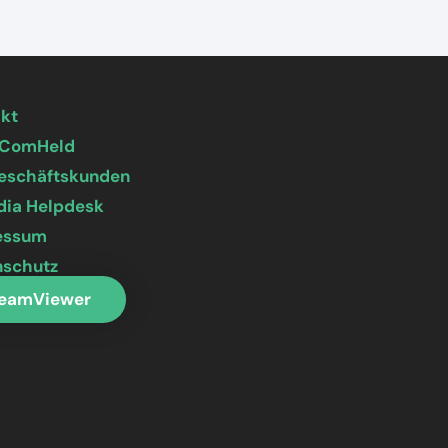
akt
 ComHeld
Geschäftskunden
dia Helpdesk
essum
nschutz
eamViewer