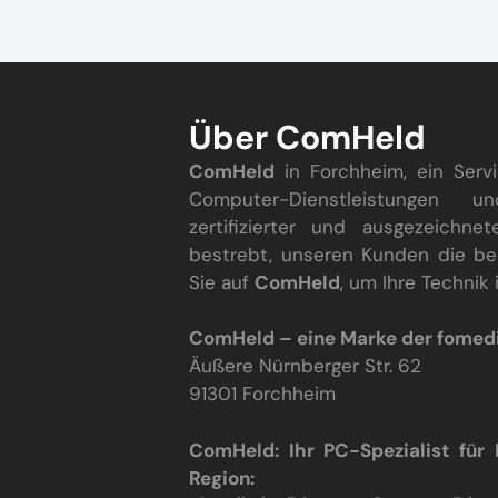
Über ComHeld
ComHeld
in Forchheim, ein Ser
Computer-Dienstleistungen u
zertifizierter und ausgezeichne
bestrebt, unseren Kunden die be
Sie auf
ComHeld
, um Ihre Technik
ComHeld – eine Marke der fome
Äußere Nürnberger Str. 62
91301 Forchheim
ComHeld: Ihr PC-Spezialist für
Region: