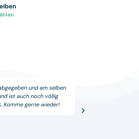
reiben
ählen
 abgegeben und am selben
Wieder einmal 
d ist auch noch völlig
Problem auftauch
iß. Komme gerne wieder!
echt Klasse und h