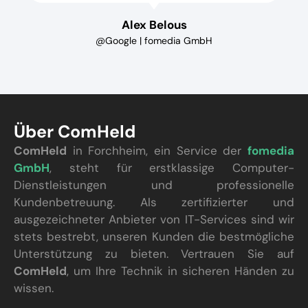
Alex Belous
@Google | fomedia GmbH
Über ComHeld
ComHeld
in Forchheim, ein Service der
fomedia
GmbH
, steht für erstklassige Computer-
Dienstleistungen und professionelle
Kundenbetreuung. Als zertifizierter und
ausgezeichneter Anbieter von IT-Services sind wir
stets bestrebt, unseren Kunden die bestmögliche
Unterstützung zu bieten. Vertrauen Sie auf
ComHeld
, um Ihre Technik in sicheren Händen zu
wissen.