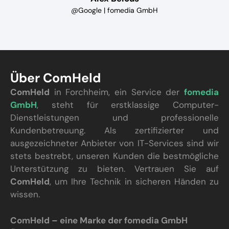
@Google | fomedia GmbH
Über ComHeld
ComHeld
in Forchheim, ein Service der
fomedia
GmbH
, steht für erstklassige Computer-
Dienstleistungen und professionelle
Kundenbetreuung. Als zertifizierter und
ausgezeichneter Anbieter von IT-Services sind wir
stets bestrebt, unseren Kunden die bestmögliche
Unterstützung zu bieten. Vertrauen Sie auf
ComHeld
, um Ihre Technik in sicheren Händen zu
wissen.
ComHeld – eine Marke der fomedia GmbH