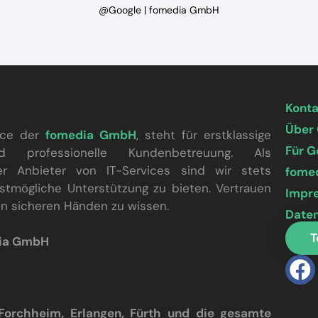
@Google | fomedia GmbH
Kont
Über
vice der
fomedia GmbH
, steht für erstklassige
Für 
nd professionelle Kundenbetreuung. Als
ter Anbieter von IT-Services sind wir stets
fome
stmögliche Unterstützung zu bieten. Vertrauen
Impr
 in sicheren Händen zu wissen.
Date
T
dia GmbH
 Forchheim, Erlangen, Fürth und die gesamte