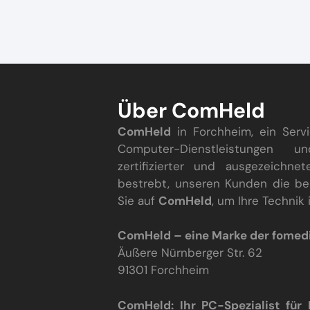
Über ComHeld
ComHeld
in Forchheim, ein Ser
Computer-Dienstleistungen u
zertifizierter und ausgezeichne
bestrebt, unseren Kunden die be
Sie auf
ComHeld
, um Ihre Technik
ComHeld – eine Marke der fome
Äußere Nürnberger Str. 62
91301 Forchheim
ComHeld: Ihr PC-Spezialist für