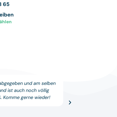
3 65
reiben
ählen
 abgegeben und am selben
Wieder einmal 
d ist auch noch völlig
Problem auftauch
iß. Komme gerne wieder!
echt Klasse und h