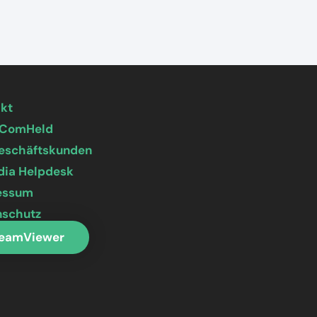
akt
 ComHeld
Geschäftskunden
dia Helpdesk
essum
nschutz
eamViewer