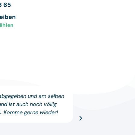
3 65
reiben
ählen
 abgegeben und am selben
Wieder einmal 
d ist auch noch völlig
Problem auftauch
iß. Komme gerne wieder!
echt Klasse und h