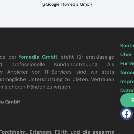
@Google | fomedia GmbH
Kont
Über
vice der
fomedia GmbH
, steht für erstklassige
Für 
nd professionelle Kundenbetreuung. Als
ter Anbieter von IT-Services sind wir stets
fome
stmögliche Unterstützung zu bieten. Vertrauen
Impr
 in sicheren Händen zu wissen.
Date
T
dia GmbH
 Forchheim, Erlangen, Fürth und die gesamte