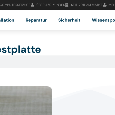
 COMPUTERSERVICE
ÜBER 450 KUNDEN
SEIT 2011 AM MARKT
MEH
allation
Reparatur
Sicherheit
Wissenspo
estplatte