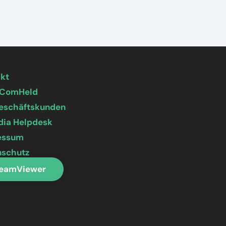
akt
 ComHeld
Geschäftskunden
dia Helpdesk
essum
nschutz
eamViewer