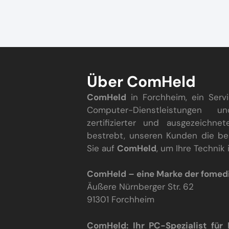
Über ComHeld
ComHeld
in Forchheim, ein Ser
Computer-Dienstleistungen u
zertifizierter und ausgezeichne
bestrebt, unseren Kunden die be
Sie auf
ComHeld
, um Ihre Technik
ComHeld – eine Marke der fome
Äußere Nürnberger Str. 62
91301 Forchheim
ComHeld: Ihr PC-Spezialist für