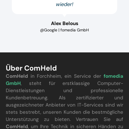
wieder!
Alex Belous
@Google | fomedia GmbH
Über ComHeld
ComHeld
in Forchheim, ein Service der
fomedia
GmbH
, steht für erstklassige Computer-
Dienstleistungen und professionelle
Kundenbetreuung. Als zertifizierter und
ausgezeichneter Anbieter von IT-Services sind wir
stets bestrebt, unseren Kunden die bestmögliche
Unterstützung zu bieten. Vertrauen Sie auf
ComHeld
, um Ihre Technik in sicheren Händen zu