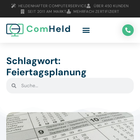
HELDENHAFTER COMPUTERSERVICE
ÜBER 450 KUNDEN
SEIT 2011 AM MARKT
MEHRFACH ZERTIFIZIERT
Schlagwort:
Feiertagsplanung