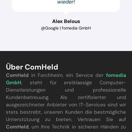
wieder!
Alex Belous
@Google | fomedia GmbH
Über ComHeld
ComHeld
in Forchheim, ein Service der
fomedia
GmbH
, steht für erstklassige Computer-
Dienstleistungen und professionelle
Kundenbetreuung. Als zertifizierter und
ausgezeichneter Anbieter von IT-Services sind wir
stets bestrebt, unseren Kunden die bestmögliche
Unterstützung zu bieten. Vertrauen Sie auf
ComHeld
, um Ihre Technik in sicheren Händen zu