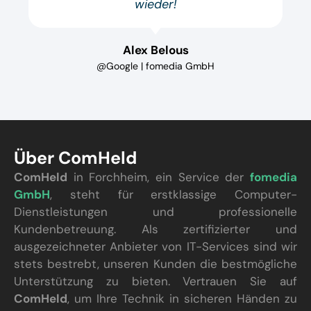
wieder!
Alex Belous
@Google | fomedia GmbH
Über ComHeld
ComHeld
in Forchheim, ein Service der
fomedia
GmbH
, steht für erstklassige Computer-
Dienstleistungen und professionelle
Kundenbetreuung. Als zertifizierter und
ausgezeichneter Anbieter von IT-Services sind wir
stets bestrebt, unseren Kunden die bestmögliche
Unterstützung zu bieten. Vertrauen Sie auf
ComHeld
, um Ihre Technik in sicheren Händen zu