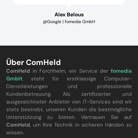
Alex Belous
@Google | fomedia GmbH
Über ComHeld
ComHeld
in Forchheim, ein Service der
fomedia
GmbH
, steht für erstklassige Computer-
Dienstleistungen und professionelle
Kundenbetreuung. Als zertifizierter und
ausgezeichneter Anbieter von IT-Services sind wir
stets bestrebt, unseren Kunden die bestmögliche
Unterstützung zu bieten. Vertrauen Sie auf
ComHeld
, um Ihre Technik in sicheren Händen zu
wissen.