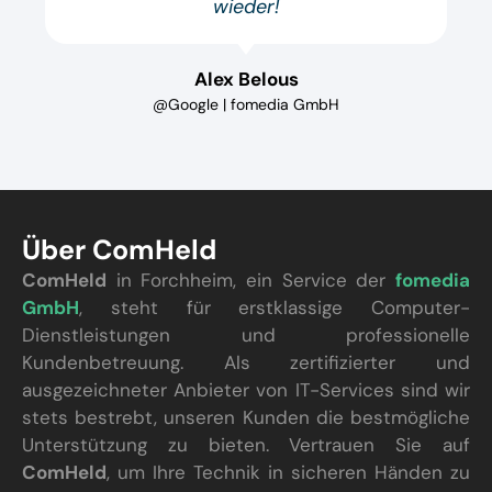
wieder!
Alex Belous
@Google | fomedia GmbH
Über ComHeld
ComHeld
in Forchheim, ein Service der
fomedia
GmbH
, steht für erstklassige Computer-
Dienstleistungen und professionelle
Kundenbetreuung. Als zertifizierter und
ausgezeichneter Anbieter von IT-Services sind wir
stets bestrebt, unseren Kunden die bestmögliche
Unterstützung zu bieten. Vertrauen Sie auf
ComHeld
, um Ihre Technik in sicheren Händen zu