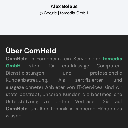
Alex Belous
@Google | fomedia GmbH
Über ComHeld
ComHeld
in Forchheim, ein Service der
fomedia
GmbH
, steht für erstklassige Computer-
Dienstleistungen und professionelle
Kundenbetreuung. Als zertifizierter und
ausgezeichneter Anbieter von IT-Services sind wir
stets bestrebt, unseren Kunden die bestmögliche
Unterstützung zu bieten. Vertrauen Sie auf
ComHeld
, um Ihre Technik in sicheren Händen zu
wissen.