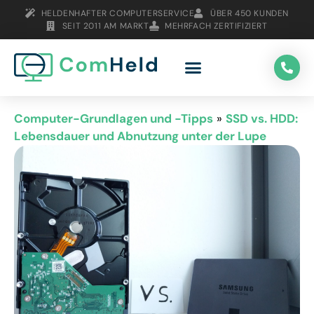
HELDENHAFTER COMPUTERSERVICE
ÜBER 450 KUNDEN
SEIT 2011 AM MARKT
MEHRFACH ZERTIFIZIERT
Computer-Grundlagen und -Tipps
»
SSD vs. HDD:
Lebensdauer und Abnutzung unter der Lupe