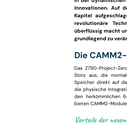
In der dynamischen
Innovationen. Auf 
Kapitel aufgeschla
revolutionäre Tec
überflüssig macht un
grundlegend zu verä
Die CAMM2-
Das Z790-Project-Zero
Slots aus, die norma
Speicher direkt auf d
die physische Integrat
den herkömmlichen 64
bieten CAMM2-Module v
Vorteile der neuen