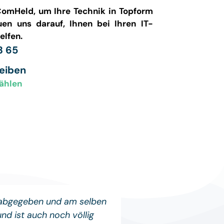
ComHeld, um Ihre Technik in Topform
uen uns darauf, Ihnen bei Ihren IT-
elfen.
3 65
reiben
ählen
 abgegeben und am selben
Wieder einmal 
d ist auch noch völlig
Problem auftauch