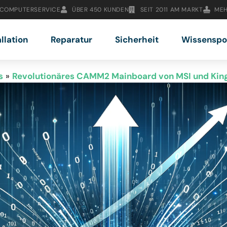
 COMPUTERSERVICE
ÜBER 450 KUNDEN
SEIT 2011 AM MARKT
MEH
allation
Reparatur
Sicherheit
Wissenspo
s
»
Revolutionäres CAMM2 Mainboard von MSI und King