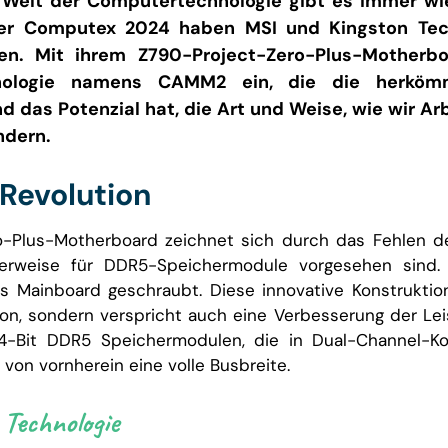
 Welt der Computertechnologie gibt es immer w
der Computex 2024 haben MSI und Kingston Tec
gen. Mit ihrem Z790-Project-Zero-Plus-Motherbo
hnologie namens CAMM2 ein, die die herköm
d das Potenzial hat, die Art und Weise, wie wir Ar
ndern.
Revolution
-Plus-Motherboard zeichnet sich durch das Fehlen de
lerweise für DDR5-Speichermodule vorgesehen sind.
as Mainboard geschraubt. Diese innovative Konstruktion
ion, sondern verspricht auch eine Verbesserung der Le
-Bit DDR5 Speichermodulen, die in Dual-Channel-Konf
on vornherein eine volle Busbreite.
 Technologie