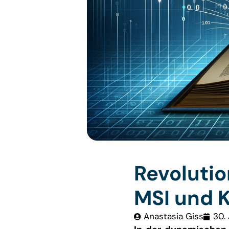
Revoluti
MSI und K
Anastasia Giss
30.