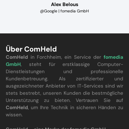
Alex Belous
@Google | fomedia GmbH
Über ComHeld
ComHeld
in Forchheim, ein Service der
fomedia
GmbH
, steht für erstklassige Computer-
Dienstleistungen und professionelle
Kundenbetreuung. Als zertifizierter und
ausgezeichneter Anbieter von IT-Services sind wir
stets bestrebt, unseren Kunden die bestmögliche
Unterstützung zu bieten. Vertrauen Sie auf
ComHeld
, um Ihre Technik in sicheren Händen zu
wissen.