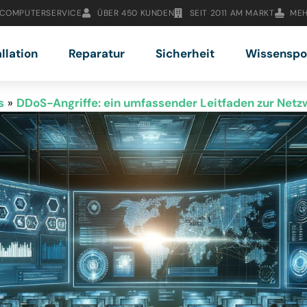
 COMPUTERSERVICE
ÜBER 450 KUNDEN
SEIT 2011 AM MARKT
MEH
allation
Reparatur
Sicherheit
Wissenspo
s
»
DDoS-Angriffe: ein umfassender Leitfaden zur Netz