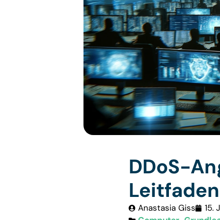
DDoS-Ang
Leitfaden
Anastasia Giss
15.