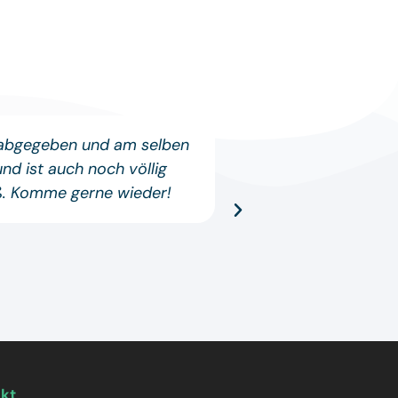
 abgegeben und am selben
Wieder einmal 
d ist auch noch völlig
Problem auftauch
iß. Komme gerne wieder!
echt Klasse und h
akt