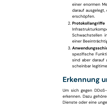
einer enormen Men
darauf ausgelegt,
erschöpfen.
Protokollangri
Infrastrukturko
Schwachstellen i
einer Beeinträcht
Anwendungsschi
spezifische Funk
sind aber darauf 
scheinbar legitime
Erkennung u
Um sich gegen DDoS-Ang
erkennen. Dazu gehöre
Dienste oder eine unge